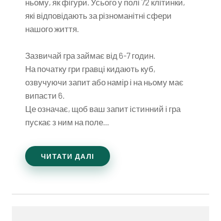
ньому, як фігури. Усього у полі 72 клітинки,
які відповідають за різноманітні сфери
нашого життя.
Зазвичай гра займає від 6-7 годин.
На початку гри гравці кидають куб,
озвучуючи запит або намір і на ньому має
випасти 6.
Це означає, щоб ваш запит істинний і гра
пускає з ним на поле...
ЧИТАТИ ДАЛІ