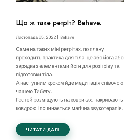
Що ж таке ретріт? Behave.
Листопада 05, 2022
Behave
Саме на таких міні ретрітах, по плану
проходить практика для тіла, це або йога або
зарядка з елементами йоги для розігріву та
підготовки тіла.
А наступним кроком йде медитація співочою
чашею Тибету.
Гостей розміщують на ковриках, накривають
ковдрою і починається магічна звукотерапія.
ЧИТАТИ ДАЛІ