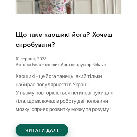
Що таке каошикі йога? Хочеш
спробувати?
19 серпня, 2023
Вікторія Бега - каошикі йога інструктор Behave
Каошикі - це йога танець, який тільки
набирає популярності в Україні.
У ньому повторюються нетипові рухи для
тіла, що включає в роботу дві половини
мозку, сприяє розвитку мозку та розуму!
ЧИТАТИ ДАЛІ