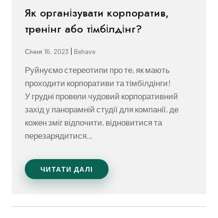
Як організувати корпоратив,
тренінг або тімбілдінг?
Січня 16, 2023
Behave
Руйнуємо стереотипи про те, як мають
проходити корпоративи та тімбілдінги!
У грудні провели чудовий корпоративний
захід у панорамній студії для компанії, де
кожен зміг відпочити, відновитися та
перезарядитися...
ЧИТАТИ ДАЛІ