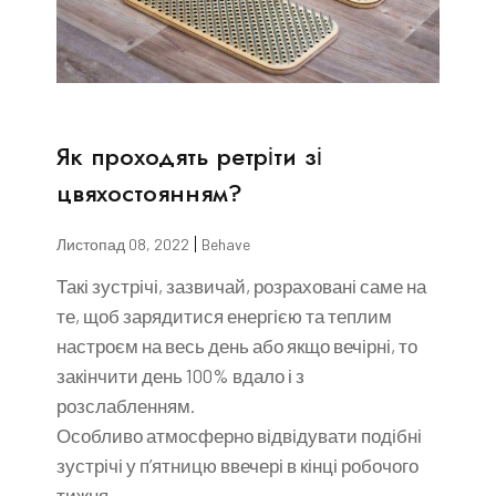
Як проходять ретріти зі
цвяхостоянням?
Листопад 08, 2022
Behave
Такі зустрічі, зазвичай, розраховані саме на
те, щоб зарядитися енергією та теплим
настроєм на весь день або якщо вечірні, то
закінчити день 100% вдало і з
розслабленням.
Особливо атмосферно відвідувати подібні
зустрічі у п’ятницю ввечері в кінці робочого
тижня.