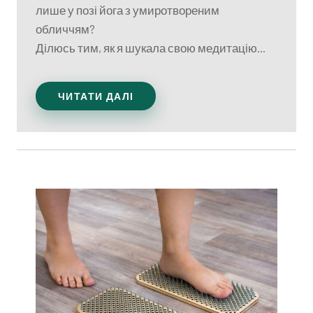
лише у позі йога з умиротвореним
обличчям?
Ділюсь тим, як я шукала свою медитацію...
ЧИТАТИ ДАЛІ