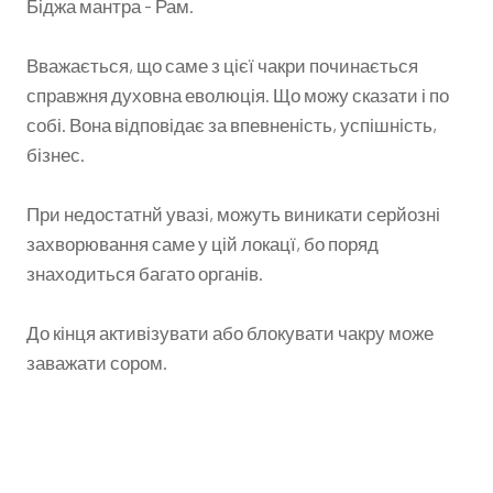
Біджа мантра - Рам.
Вважається, що саме з цієї чакри починається
справжня духовна еволюція. Що можу сказати і по
собі. Вона відповідає за впевненість, успішність,
бізнес.
При недостатнй увазі, можуть виникати серйозні
захворювання саме у цій локацї, бо поряд
знаходиться багато органів.
До кінця активізувати або блокувати чакру може
заважати сором.