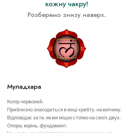
кожну чакру!
Розберемо знизу наверх.
Муладхара
Колір червоний.
Приблизно знаходиться в кінці хребту, на копчику.
Відповідає за те, як ми міцно стоїмо на своїх двух.
Опора, корінь, фундамент.