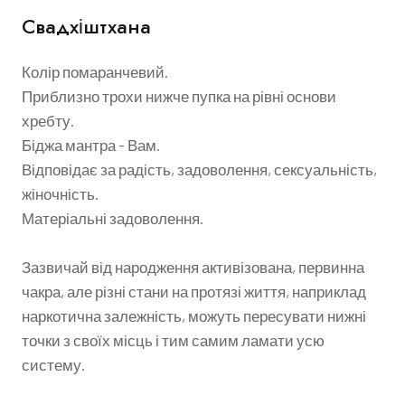
Свадхіштхана
Колір помаранчевий.
Приблизно трохи нижче пупка на рівні основи
хребту.
Біджа мантра - Вам.
Відповідає за радість, задоволення, сексуальність,
жіночність.
Матеріальні задоволення.
Зазвичай від народження активізована, первинна
чакра, але різні стани на протязі життя, наприклад
наркотична залежність, можуть пересувати нижні
точки з своїх місць і тим самим ламати усю
систему.