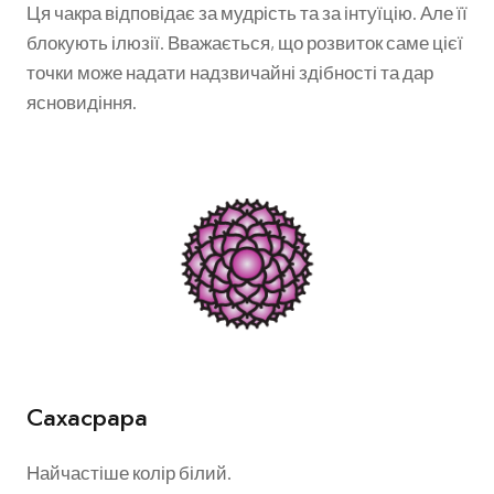
Ця чакра відповідає за мудрість та за інтуїцію. Але її
блокують ілюзії. Вважається, що розвиток саме цієї
точки може надати надзвичайні здібності та дар
ясновидіння.
Сахасрара
Найчастіше колір білий.