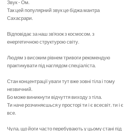
Звук - Ом.
Так цей популярний звук це біджа мантра
Сахасрари.
Відповідає за наш зв’язок з космосом, з
енергетичною структурою світу.
Людям з високим рівнем тривоги рекомендую
практикувати під наглядом спеціаліста.
Стан концентрації уваги тут вже зовні тіла і тому
незвичний.
Бо може виникнути відчуття виходу з тіла.
Ти наче розчиняєшься у просторі ти і є всесвіт, ти і є
все.
Чула, що йоги часто перебувають у цьому стані під