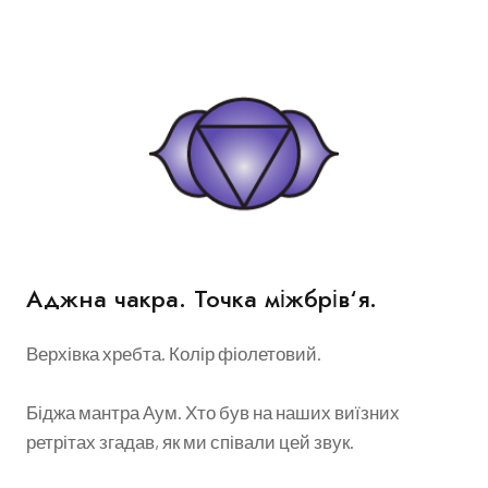
Аджна чакра. Точка міжбрів‘я.
Верхівка хребта. Колір фіолетовий.
Біджа мантра Аум. Хто був на наших виїзних
ретрітах згадав, як ми співали цей звук.