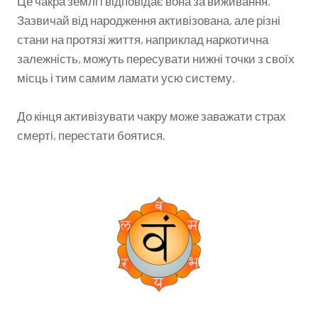
Це чакра землі і відповідає вона за виживання.
Зазвичай від народження активізована, але різні
стани на протязі життя, наприклад наркотична
залежність, можуть пересувати нижні точки з своїх
місць і тим самим ламати усю систему.
До кінця активізувати чакру може заважати страх
смерті, перестати боятися.