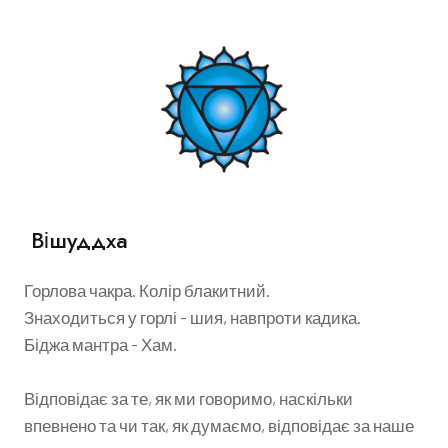
Вішуддха
Горлова чакра. Колір блакитний.
Знаходиться у горлі - шия, навпроти кадика.
Біджа мантра - Хам.
Відповідає за те, як ми говоримо, наскільки
впевнено та чи так, як думаємо, відповідає за наше