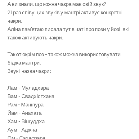
А ви знали, що кожна чакра має свій звук?
21 раз співу цих звуків у мантрі активує конкретні
чакри.
Аліна пам’ятаю писала тут в чаті про пози у йозі, які
також активують чакри.
Так от окрім поз - також можна використовувати
біджа мантри.
Звук і назва чакри:
Лам - Муладхара
Вам - Свадхістхана
Рам - Маніпура
Йам - Анахата
Хам - Вішуддха
Аум - Аджна
Ом - Сахасрара