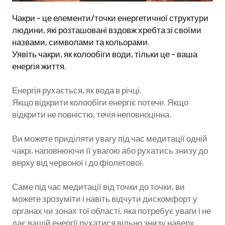
Чакри - це елементи/точки енергетичної структури
людини, які розташовані вздовж хребта зі своїми
назвами, символами та кольорами.
Уявіть чакри, як колообіги води, тільки це - ваша
енергія життя.
Енергія рухається, як вода в річці.
Якщо відкрити колообіги енергіє потече. Якщо
відкрити не повністю, течія неповноцінна.
Ви можете приділяти увагу під час медитації одній
чакрі, наповнюючи її увагою або рухатись знизу до
верху від червоної і до фіолетової.
Саме під час медитації від точки до точки, ви
можете зрозуміти і навіть відчути дискомфорт у
органах чи зонах тої області, яка потребує уваги і не
дає вашій енергії рухатися вільно знизу наверх.