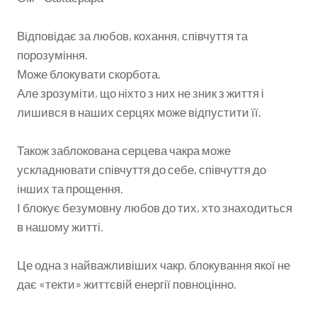
Відповідає за любов, кохання, співчуття та
порозуміння.
Може блокувати скорбота.
Але зрозуміти, що ніхто з них не зник з життя і
лишився в наших серцях може відпустити її.
Також заблокована серцева чакра може
ускладнювати співчуття до себе, співчуття до
інших та прощення.
І блокує безумовну любов до тих, хто знаходиться
в нашому житті.
Це одна з найважливіших чакр, блокування якої не
дає «текти» життєвій енергії повноцінно.