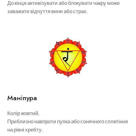
До кінця активізувати або блокувати чакру може
заважати відчуття вини або страх.
Маніпура
Колір жовтий.
Приблизно навпроти пупка або сонячного сплетіння
на рівні хребту.