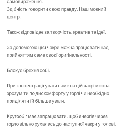
самовираження.
Здібність говорити свою правду. Наш мовний
центр.
Також відповідає за творчість, креатив та ідеї.
За допомогою цієї чакри можна працювати над
прийняттям саме своєї оригінальності.
Блокує брехня собі.
При концентрації уваги саме на цій чакрі можна
зрозуміти по дискомфорту у горлі чи необхідно
приділяти їй більше уваги.
Кругообіг має запрацювати, щоб енергія через
горло вільно рухалась до наступної чакри у голові.