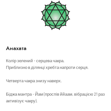
Анахата
Колір зелений - серцева чакра.
Приблизно в ділянці хребта напроти серця.
Четверта чакра знизу наверх.
Біджа мантра - Йам (проспів ййаам, вібрацією 21 раз
активізує чакру).