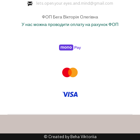
lets.open.your.eyes.and.mind
@gmail.com
ФОП Бега Вікторія Олегівна
У нас можна проводити оплату на рахунок ФОП
© Created by Beha Viktoriia