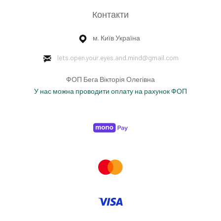
Контакти
м. Київ Україна
lets.open.your.eyes.and.mind
@gmail.com
ФОП Бега Вікторія Олегівна
У нас можна проводити оплату на рахунок ФОП