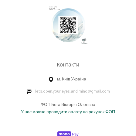
Контакти
м. Київ Україна
lets.open.your.eyes.and.mind
@gmail.com
ФОП Бега Вікторія Олегівна
У нас можна проводити оплату на рахунок ФОП