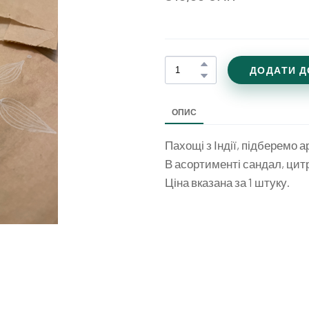
ДОДАТИ Д
ОПИС
Пахощі з Індії, підберемо а
В асортименті сандал, цитр
Ціна вказана за 1 штуку.