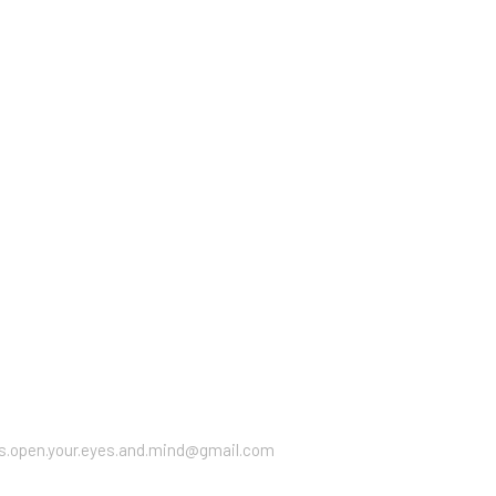
ts.open.your.eyes.and.mind
@gmail.com