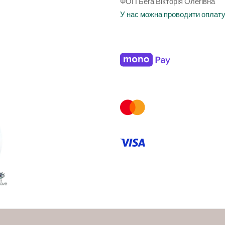
ФОП Бега Вікторія Олегівна
У нас можна проводити оплат