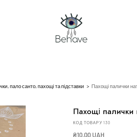
чки, пало санто, пахощі та підставки
Пахощі палички на
Пахощі палички 
КОД ТОВАРУ 130
₴10,00 UAH