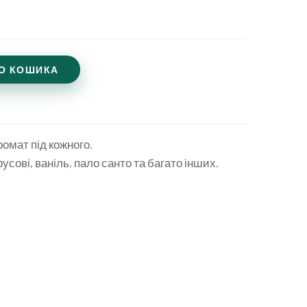
О КОШИКА
ромат під кожного.
усові, ваніль, пало санто та багато інших.