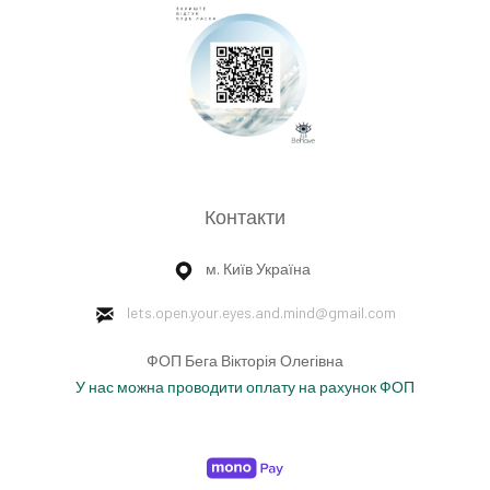
7:00 Йога.
9:00 Сніданок (входить у вартість).
12:00 Екскурсія до центру Закопане, підйом на
найвищу точку на підйомниках, де є кафе та
ресторани.
16:00 Ретріт з цвяхостоянням у горах (входить
розтяжка, звукотерапія, цвяхи(по бажанню),
китайська чайна церемонія)
Контакти
20:30 Мантра Ом.
21:00 Підготовка до сну, відпочинок.
м. Київ Україна
lets.open.your.eyes.and.mind
@gmail.com
5 день Закопане.
ФОП Бега Вікторія Олегівна
7:00 Йога.
У нас можна проводити оплату на рахунок ФОП
8:00 Звукотерапія-медитація співочою чашею
Тибету.
9:00 Сніданок (входить у вартість).