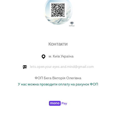
Контакти
м. Київ Україна
lets.open.your.eyes.and.mind
@gmail.com
ФОП Бега Вікторія Олегівна
У нас можна проводити оплату на рахунок ФОП