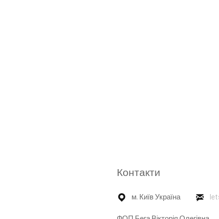
Контакти
м. Київ Україна
le
ФОП Бега Вікторія Олегівна