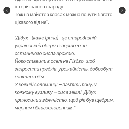
історія нашого народу.
Тож на майстер класах можна почути багато
цікавого від неї.
"Дідух - (каже Ірина) - це стародавній
український оберіг із першого чи
останнього снопа врожаю.
Його ставили в оселі на Різдво, щоб
запросити предків, урожайність, добробут
і світло в дім.
У кожній соломинці — пам’ять роду, у
кожному вузлику — сила землі. Дідух
приносили з вдячністю, щоб рік був щедрим,
мирним і благословенним."