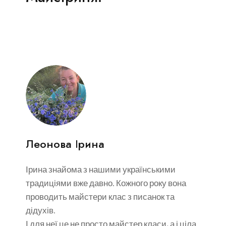
Дідух — це не просто святковий сніп.
Це символ Роду, Пам’яті й Достатку, який українці
вносили до хати на Святвечір.
Його виготовляли з найкращих колосків, адже
вірили: перший або останній сніп врожаю зберігає
силу предків і благословення землі.
Дідух оберігав дім від усього недоброго, притягував
мир, здоров’я, добробут і щедрість наступного року.
Його ставили на покуті як найвищу шану предкам —
тихим гостям Різдвяної ночі.
Леонова Ірина
У цінність входить:
Ірина знайома з нашими українськими
● Майстер клас з виготовлення Дідуха.
традиціями вже давно. Кожного року вона
● Усі необхідні матеріали.
проводить майстери клас з писанок та
дідухів.
І для неї це не просто майстер класи, а і ціла