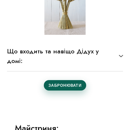
Що входить та навіщо Дідух у
домі:
Різдво починається з традиції.
Традиція — з Дідуха.
ЗАБРОНЮВАТИ
А Дідух — з вашими руками й душею.
Запрошуємо вас на живий, теплий та дуже
український майстер-клас зі створення Дідуха.
Майстриня: